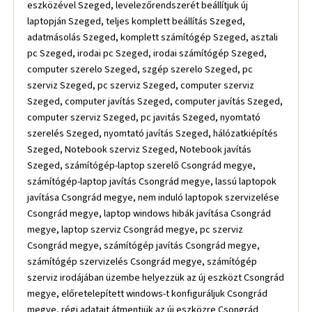
eszközével Szeged, levelezőrendszerét beállítjuk új
laptopján Szeged, teljes komplett beállítás Szeged,
adatmásolás Szeged, komplett számítógép Szeged, asztali
pc Szeged, irodai pc Szeged, irodai számítógép Szeged,
computer szerelo Szeged, szgép szerelo Szeged, pc
szerviz Szeged, pc szerviz Szeged, computer szerviz
Szeged, computer javítás Szeged, computer javítás Szeged,
computer szerviz Szeged, pc javitás Szeged, nyomtató
szerelés Szeged, nyomtató javítás Szeged, hálózatkiépítés
Szeged, Notebook szerviz Szeged, Notebook javítás
Szeged, számítógép-laptop szerelő Csongrád megye,
számítógép-laptop javítás Csongrád megye, lassú laptopok
javítása Csongrád megye, nem induló laptopok szervizelése
Csongrád megye, laptop windows hibák javítása Csongrád
megye, laptop szerviz Csongrád megye, pc szerviz
Csongrád megye, számítógép javítás Csongrád megye,
számítógép szervizelés Csongrád megye, számítógép
szerviz irodájában üzembe helyezzük az új eszközt Csongrád
megye, előretelepített windows-t konfiguráljuk Csongrád
megye, régi adatait átmentjük az új eszközre Csongrád