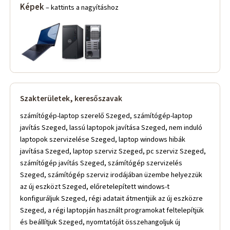
Képek
– kattints a nagyításhoz
Szakterületek, keresőszavak
számítógép-laptop szerelő Szeged, számítógép-laptop
javítás Szeged, lassú laptopok javítása Szeged, nem induló
laptopok szervizelése Szeged, laptop windows hibák
javítása Szeged, laptop szerviz Szeged, pc szerviz Szeged,
számítógép javítás Szeged, számítógép szervizelés
Szeged, számítógép szerviz irodájában üzembe helyezzük
az új eszközt Szeged, előretelepített windows-t
konfiguráljuk Szeged, régi adatait átmentjük az új eszközre
Szeged, a régi laptopján használt programokat feltelepítjük
és beállítjuk Szeged, nyomtatóját összehangoljuk új