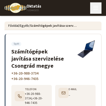
Oktatás
TUDAKOZÓ
Főoldal
/
Egyéb
/
Számítógépek javítása szervizelése Csongrád megye
Egyéb
Számítógépek
javítása szervizelése
Csongrád megye
+36-20-988-3734
+36-20-946-7435
TELEFON
E-MAIL
+36-20-988-
–
3734,+36-20-
946-7435