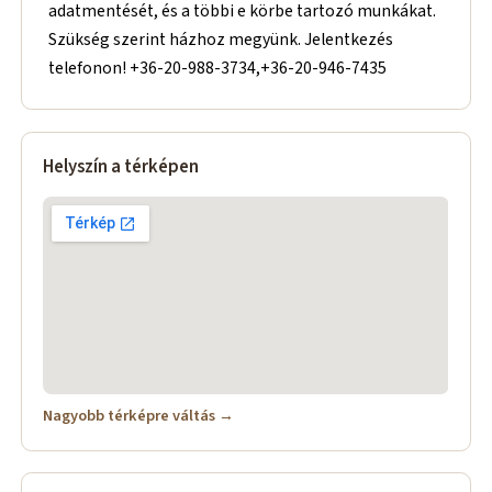
adatmentését, és a többi e körbe tartozó munkákat.
Szükség szerint házhoz megyünk. Jelentkezés
telefonon! +36-20-988-3734,+36-20-946-7435
Helyszín a térképen
Nagyobb térképre váltás →