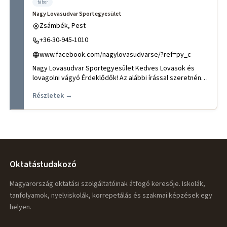
tábor
Nagy Lovasudvar Sportegyesület
Zsámbék, Pest
+36-30-945-1010
www.facebook.com/nagylovasudvarse/?ref=py_c
Nagy Lovasudvar Sportegyesület Kedves Lovasok és
lovagolni vágyó Érdeklődők! Az alábbi írással szeretnénk
egy kicsit
Részletek →
Oktatástudakozó
Magyarország oktatási szolgáltatóinak átfogó keresője. Iskolák,
tanfolyamok, nyelviskolák, korrepetálás és szakmai képzések egy
helyen.