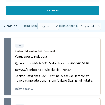
Keresés
2 találat
RENDEZÉS:
OLDALANKÉNT:
tábor
Kackac Játszóház KöKi Terminál
Budapest, Budapest
Telefon:+36-1-244-3255 Mobilszám: +36-20-662-8267
www.facebook.com/kackacjatszohaz
Kackac Játszóház KöKi Terminál A Kackac Játszóház
nemcsak méreteiben, hanem funkciójában is túlmutat a
hagyományos ját
Részletek →