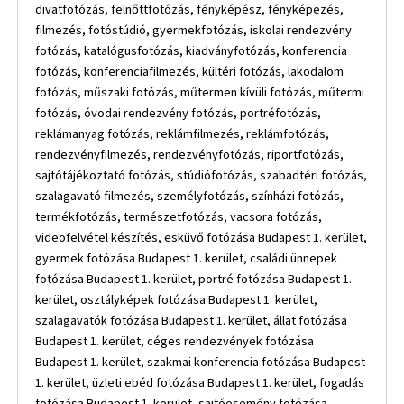
divatfotózás, felnőttfotózás, fényképész, fényképezés,
filmezés, fotóstúdió, gyermekfotózás, iskolai rendezvény
fotózás, katalógusfotózás, kiadványfotózás, konferencia
fotózás, konferenciafilmezés, kültéri fotózás, lakodalom
fotózás, műszaki fotózás, műtermen kívüli fotózás, műtermi
fotózás, óvodai rendezvény fotózás, portréfotózás,
reklámanyag fotózás, reklámfilmezés, reklámfotózás,
rendezvényfilmezés, rendezvényfotózás, riportfotózás,
sajtótájékoztató fotózás, stúdiófotózás, szabadtéri fotózás,
szalagavató filmezés, személyfotózás, színházi fotózás,
termékfotózás, természetfotózás, vacsora fotózás,
videofelvétel készítés, esküvő fotózása Budapest 1. kerület,
gyermek fotózása Budapest 1. kerület, családi ünnepek
fotózása Budapest 1. kerület, portré fotózása Budapest 1.
kerület, osztályképek fotózása Budapest 1. kerület,
szalagavatók fotózása Budapest 1. kerület, állat fotózása
Budapest 1. kerület, céges rendezvények fotózása
Budapest 1. kerület, szakmai konferencia fotózása Budapest
1. kerület, üzleti ebéd fotózása Budapest 1. kerület, fogadás
fotózása Budapest 1. kerület, sajtóesemény fotózása