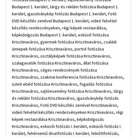
Budapest 1. kerület, tárgy és reklám fotózása Budapest 1.
kerület, igazolványkép fotózás Budapest 1. kerület, Fotó
DVD készítés zenével Budapest 1. kerület, videó felvétel
készítés rendezvényeken, régi képek restaurálása,
képkidolgozás Budapest 1. kerület, esküvő fotózása
Krisztinaváros, gyermek fotózása Krisztinaváros, családi
ünnepek fotózása Krisztinaváros, portré fotózása
Krisztinaváros, osztályképek fotózása Krisztinaváros,
szalagavatók fotózása Krisztinaváros, állat fotózása
Krisztinaváros, céges rendezvények fotózása
Krisztinaváros, szakmai konferencia fotózása Krisztinaváros,
üzleti ebéd fotózása Krisztinaváros, fogadás fotózása
Krisztinaváros, sajtóesemény fotózása Krisztinaváros, tárgy
és reklám fotózása Krisztinaváros, igazolványkép fotózás
Krisztinaváros, Fotó DVD készítés zenével Krisztinaváros,
videó felvétel készítés rendezvényeken Krisztinaváros, régi
képek restaurálása Krisztinaváros, képkidolgozás
Krisztinaváros, esküvői fotózás I. kerület, esküvői fotózás I.
kerület, fehérnemű divatfotózás I. kerület, felnőttfotózás,