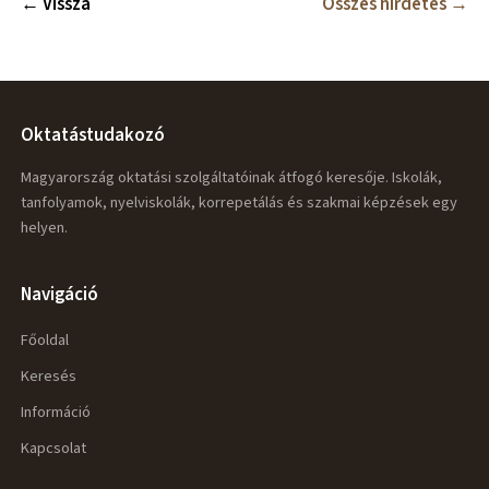
← Vissza
Összes hirdetés →
Oktatástudakozó
Magyarország oktatási szolgáltatóinak átfogó keresője. Iskolák,
tanfolyamok, nyelviskolák, korrepetálás és szakmai képzések egy
helyen.
Navigáció
Főoldal
Keresés
Információ
Kapcsolat