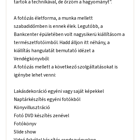
tartok a technikával, de őrzöm a hagyományt".
A fotózás életforma, a munka mellett
szabadidőmben is ennek élek. Legutóbb, a
Bankcenter épületében volt nagysikerü kiállításom a
természetfotóimból. Hadd álljon itt néhány, a
kiállítás hangulatát bemutató idézet a
Vendégkönyvből:
A fotózás mellett a következő szolgáltatásokat is
igénybe lehet venni:
Lakásdekoráció egyéni vagy saját képekkel
Naptárkészítés egyéni fotókból
Könyvillusztráció
Fotó DVD készítés zenével
Fotókönyv
Slide show
Videó felvétel készítés rendezvényeken