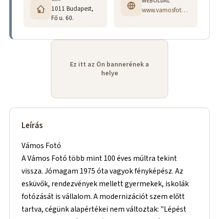
WEBOLDAL
1011 Budapest,
www.vamosfoto.hu
Fő u. 60.
Ez itt az Ön bannerének a
helye
Leírás
Vámos Fotó
A Vámos Fotó több mint 100 éves múltra tekint
vissza. Jómagam 1975 óta vagyok fényképész. Az
esküvők, rendezvények mellett gyermekek, iskolák
fotózását is vállalom. A modernizációt szem előtt
tartva, cégünk alapértékei nem változtak: "Lépést