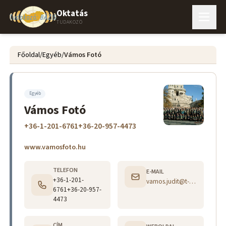
Oktatás
TUDAKOZÓ
Főoldal
/
Egyéb
/
Vámos Fotó
Egyéb
Vámos Fotó
+36-1-201-6761+36-20-957-4473
www.vamosfoto.hu
TELEFON
E-MAIL
+36-1-201-
vamos.judit@t-online.hu
6761+36-20-957-
4473
CÍM