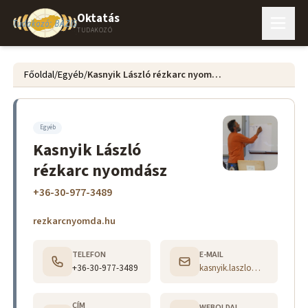
Oktatás
TUDAKOZÓ
Főoldal
/
Egyéb
/
Kasnyik László rézkarc nyomdász
Egyéb
Kasnyik László
rézkarc nyomdász
+36-30-977-3489
rezkarcnyomda.hu
TELEFON
E-MAIL
+36-30-977-3489
kasnyik.laszlo@gmail.com
CÍM
WEBOLDAL