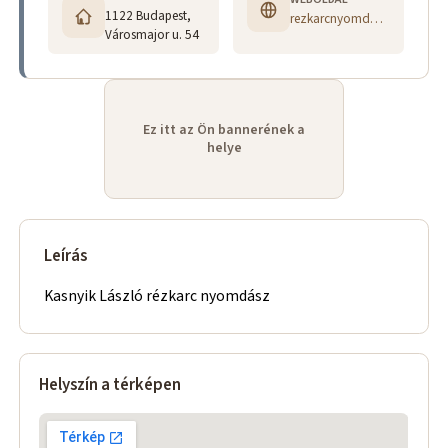
1122 Budapest,
rezkarcnyomda.hu
Városmajor u. 54
Ez itt az Ön bannerének a
helye
Leírás
Kasnyik László rézkarc nyomdász
Helyszín a térképen