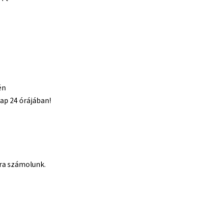
én
nap 24 órájában!
tra számolunk.