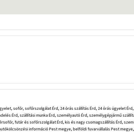
yelet, sofőr, sofőrszolgálat Érd, 24 órás szállítás Érd, 24 órás ügyelet Érd,
ndelés Érd, szállítási munka Érd, személyautó Érd, személygépjármű szállí
bérsofőr, futár és sofőrszolgálat Érd, kis és nagy csomagszállítás Érd, sz
autókölcsönzési információ Pest megye, belföldi fuvarvállalás Pest megye