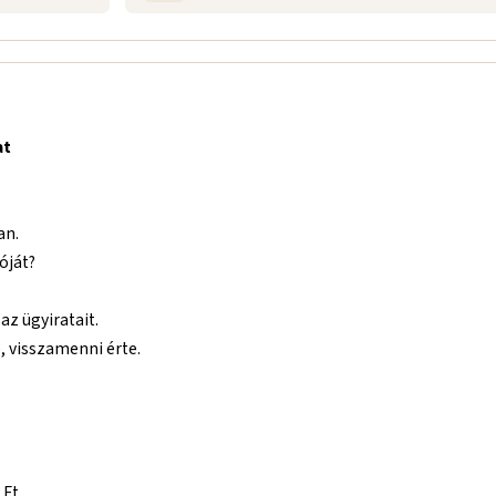
at
an.
óját?
az ügyiratait.
e, visszamenni érte.
 Ft