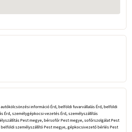
 autókölcsönzési információ Érd, belföldi fuvarvállalás Érd, belföldi
tás Érd, személygépkocsi-vezetés Érd, személyszállítás
emélyszállítás Pest megye, bérsofőr Pest megye, sofőrszolgálat Pest
, belföldi személyszállító Pest megye, gépkocsivezető bérlés Pest