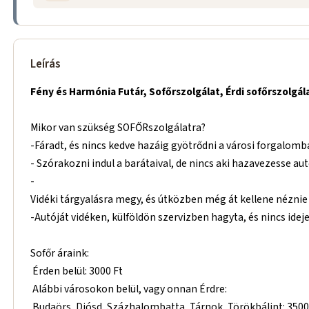
Leírás
Fény és Harmónia Futár, Sofőrszolgálat, Érdi sofőrszolgál
Mikor van szükség SOFŐRszolgálatra?
-Fáradt, és nincs kedve hazáig gyötrődni a városi forgalomb
- Szórakozni indul a barátaival, de nincs aki hazavezesse aut
-
Vidéki tárgyalásra megy, és útközben még át kellene néznie 
-Autóját vidéken, külföldön szervizben hagyta, és nincs idej
Sofőr áraink:
Érden belül: 3000 Ft
Alábbi városokon belül, vagy onnan Érdre:
Budaörs, Diósd, Százhalombatta, Tárnok, Törökbálint: 3500