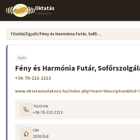
Oktatás
TUDAKOZÓ
Főoldal
/
Egyéb
/
Fény és Harmónia Futár, Sofőrszolgálat, Érdi sofőrszolgálat
Egyéb
Fény és Harmónia Futár, Sofőrszolgála
+36-70-222-2213
www.oktatastudakozo.hu/index.php?main=description&hid=
TELEFON
+36-70-222-2213
CÍM
2030 Érd