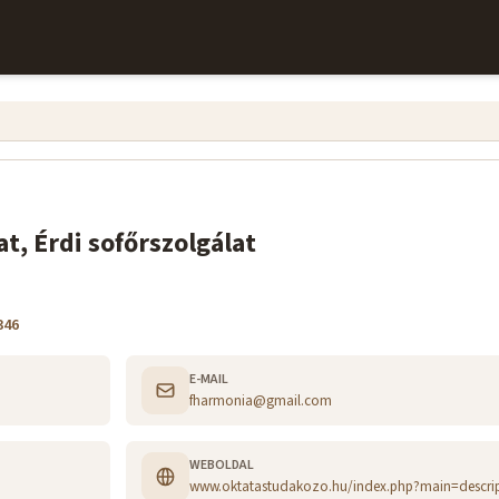
t, Érdi sofőrszolgálat
346
E-MAIL
fharmonia@gmail.com
WEBOLDAL
www.oktatastudakozo.hu/index.php?main=descri