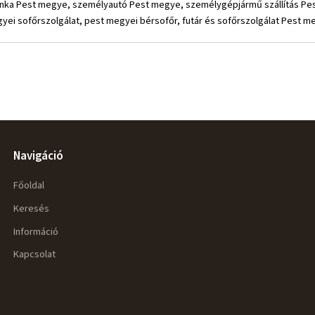
munka Pest megye, személyautó Pest megye, személygépjármű szállítás P
ei sofőrszolgálat, pest megyei bérsofőr, futár és sofőrszolgálat Pest m
Navigáció
Főoldal
Keresés
Információ
Kapcsolat