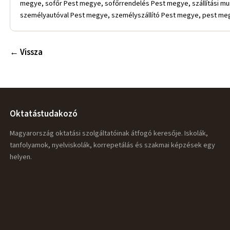
megye, sofőr Pest megye, sofőrrendelés Pest megye, szállítási 
személyautóval Pest megye, személyszállító Pest megye, pest megy
← Vissza
Oktatástudakozó
Magyarország oktatási szolgáltatóinak átfogó keresője. Iskolák,
tanfolyamok, nyelviskolák, korrepetálás és szakmai képzések egy
helyen.