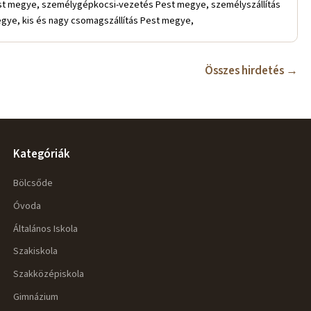
est megye, személygépkocsi-vezetés Pest megye, személyszállítás
egye, kis és nagy csomagszállítás Pest megye,
Összes hirdetés →
Kategóriák
Bölcsőde
Óvoda
Általános Iskola
Szakiskola
Szakközépiskola
Gimnázium