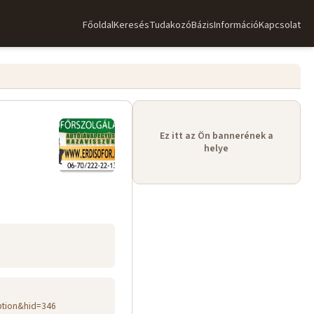
Főoldal
Keresés
TudakozóBázis
Információ
Kapcsolat
Ez itt az Ön bannerének a
helye
ption&hid=346