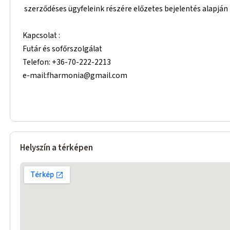
szerződéses ügyfeleink részére előzetes bejelentés alapjá
Kapcsolat :
Futár és sofőrszolgálat
Telefon: +36-70-222-2213
e-mail:fharmonia@gmail.com
Helyszín a térképen