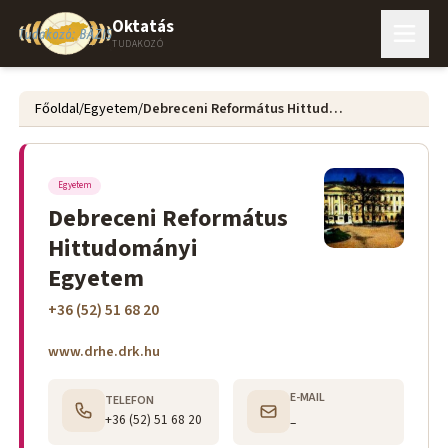
Oktatás
TUDAKOZÓ
Főoldal
/
Egyetem
/
Debreceni Református Hittudományi Egyetem
Egyetem
Debreceni Református
Hittudományi
Egyetem
+36 (52) 51 68 20
www.drhe.drk.hu
E-MAIL
TELEFON
+36 (52) 51 68 20
–