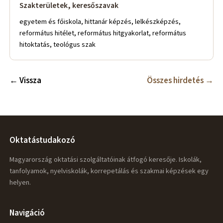
Szakterületek, keresőszavak
egyetem és főiskola, hittanár képzés, lelkészképzés,
református hitélet, református hitgyakorlat, református
hitoktatás, teológus szak
← Vissza
Összes hirdetés →
Oktatástudakozó
Magyarország oktatási szolgáltatóinak átfogó keresője. Iskolák,
tanfolyamok, nyelviskolák, korrepetálás és szakmai képzések egy
helyen.
Navigáció