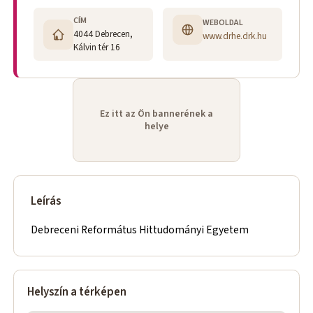
CÍM
WEBOLDAL
4044 Debrecen,
www.drhe.drk.hu
Kálvin tér 16
Ez itt az Ön bannerének a
helye
Leírás
Debreceni Református Hittudományi Egyetem
Helyszín a térképen