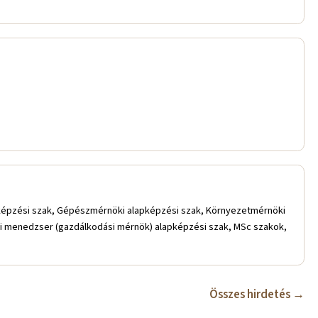
pképzési szak, Gépészmérnöki alapképzési szak, Környezetmérnöki
ki menedzser (gazdálkodási mérnök) alapképzési szak, MSc szakok,
Összes hirdetés →