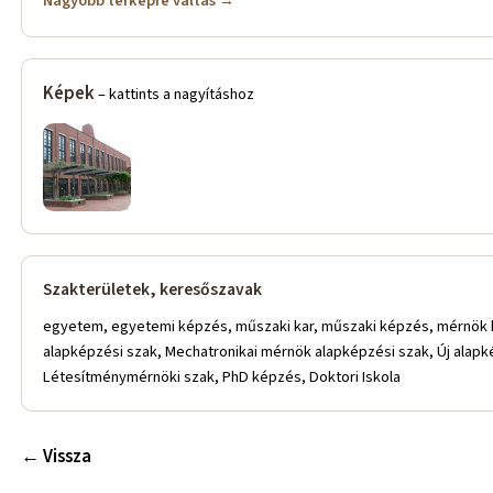
Nagyobb térképre váltás →
Képek
– kattints a nagyításhoz
Szakterületek, keresőszavak
egyetem, egyetemi képzés, műszaki kar, műszaki képzés, mérnök 
alapképzési szak, Mechatronikai mérnök alapképzési szak, Új ala
Létesítménymérnöki szak, PhD képzés, Doktori Iskola
← Vissza