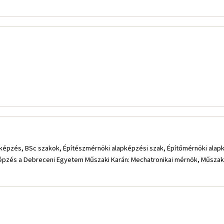
képzés, BSc szakok, Építészmérnöki alapképzési szak, Építőmérnöki ala
pképzés a Debreceni Egyetem Műszaki Karán: Mechatronikai mérnök, Műsza