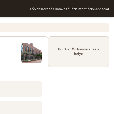
Főoldal
Keresés
TudakozóBázis
Információ
Kapcsolat
Ez itt az Ön bannerének a
helye