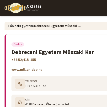
Oktatás
TUDAKOZÓ
Főoldal
/
Egyetem
/
Debreceni Egyetem Műszaki Kar
Egyetem
Debreceni Egyetem Műszaki Kar
+36 52/415-155
www.mfk.unideb.hu
TELEFON
+36 52/415-155
CÍM
4028 Debrecen, Ótemető utca 2-4