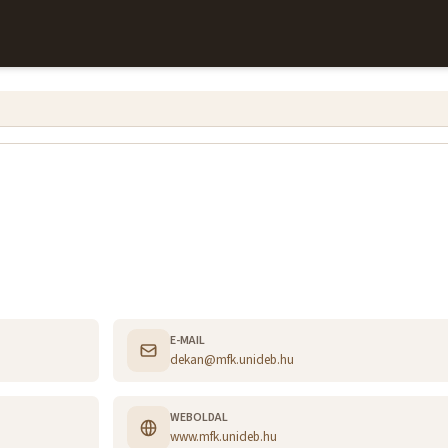
E-MAIL
dekan@mfk.unideb.hu
WEBOLDAL
www.mfk.unideb.hu