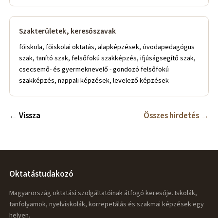
Szakterületek, keresőszavak
főiskola, főiskolai oktatás, alapképzések, óvodapedagógus
szak, tanító szak, felsőfokú szakképzés, ifjúságsegítő szak,
csecsemő- és gyermeknevelő - gondozó felsőfokú
szakképzés, nappali képzések, levelező képzések
← Vissza
Összes hirdetés →
Oktatástudakozó
Magyarország oktatási szolgáltatóinak átfogó keresője. Iskolák,
tanfolyamok, nyelviskolák, korrepetálás és szakmai képzések egy
helyen.