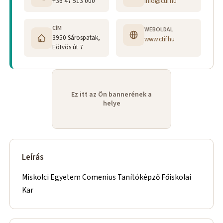
+36 47 513 000
info@ctif.hu
CÍM
WEBOLDAL
3950 Sárospatak,
www.ctif.hu
Eötvös út 7
Ez itt az Ön bannerének a
helye
Leírás
Miskolci Egyetem Comenius Tanítóképző Főiskolai
Kar