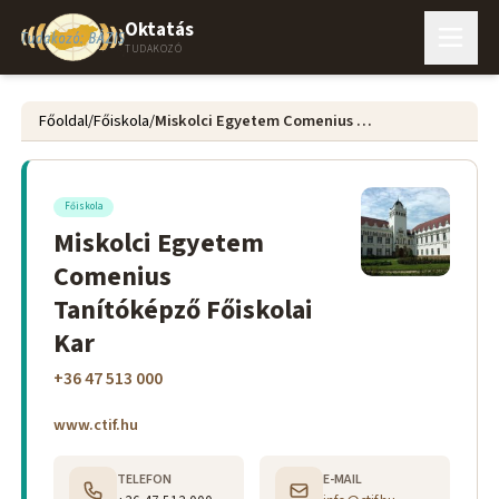
Oktatás
TUDAKOZÓ
Főoldal
/
Főiskola
/
Miskolci Egyetem Comenius Tanítóképző Főiskolai Kar
Főiskola
Miskolci Egyetem
Comenius
Tanítóképző Főiskolai
Kar
+36 47 513 000
www.ctif.hu
TELEFON
E-MAIL