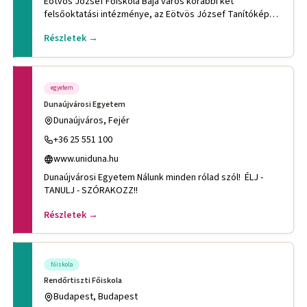
Eötvös József Főiskola Baja város korábbi két
felsőoktatási intézménye, az Eötvös József Tanítóképző
Főiskola és a Janu
Részletek →
egyetem
Dunaújvárosi Egyetem
Dunaújváros, Fejér
+36 25 551 100
www.uniduna.hu
Dunaújvárosi Egyetem Nálunk minden rólad szól! ÉLJ -
TANULJ - SZÓRAKOZZ!!
Részletek →
főiskola
Rendőrtiszti Főiskola
Budapest, Budapest