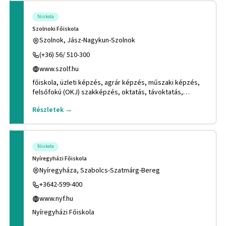
főiskola
Szolnoki Főiskola
Szolnok, Jász-Nagykun-Szolnok
(+36) 56/ 510-300
www.szolf.hu
főiskola, üzleti képzés, agrár képzés, műszaki képzés,
felsőfokú (OKJ) szakképzés, oktatás, távoktatás,
szakirányú továb
Részletek →
főiskola
Nyíregyházi Főiskola
Nyíregyháza, Szabolcs-Szatmárg-Bereg
+3642-599-400
www.nyf.hu
Nyíregyházi Főiskola