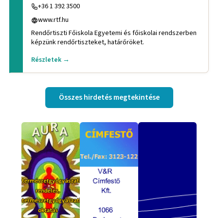
+36 1 392 3500
www.rtf.hu
Rendőrtiszti Főiskola Egyetemi és főiskolai rendszerben
képzünk rendőrtiszteket, határőröket.
Részletek →
Összes hirdetés megtekintése