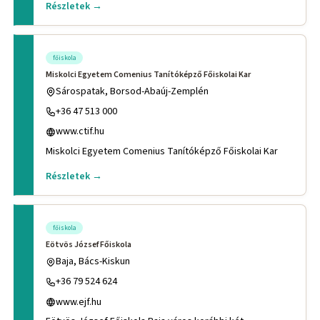
Részletek →
főiskola
Miskolci Egyetem Comenius Tanítóképző Főiskolai Kar
Sárospatak, Borsod-Abaúj-Zemplén
+36 47 513 000
www.ctif.hu
Miskolci Egyetem Comenius Tanítóképző Főiskolai Kar
Részletek →
főiskola
Eötvös József Főiskola
Baja, Bács-Kiskun
+36 79 524 624
www.ejf.hu