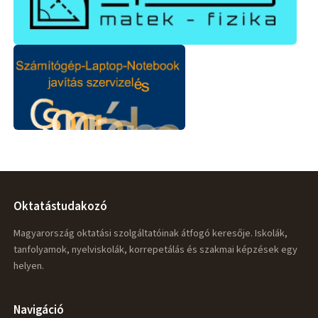
Oktatástudakozó
Magyarország oktatási szolgáltatóinak átfogó keresője. Iskolák,
tanfolyamok, nyelviskolák, korrepetálás és szakmai képzések egy
helyen.
Navigáció